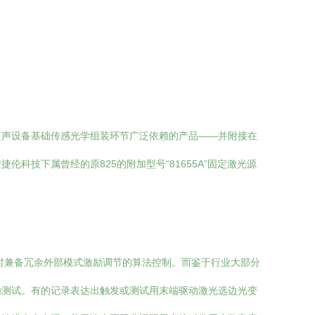
超声设备基础传感光学组装环节广泛依赖的产品——并附接在
技下属曾经的原825的附加型号“81655A”固定激光源
时兼备冗余外部模式激励调节的算法控制。而鉴于行业大部分
内测试。有的记录表达出触发或测试用末端驱动激光选边光变