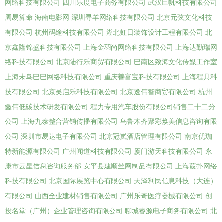
网络科技有限公司
四川乐度电子商务有限公司
武汉巨帆科技有限公司
周易算命
海南电影网
深圳寻羊网络科技有限公司
北京元弦文化科技
有限公司
杭州码途科技有限公司
湖北虹日装饰设计工程有限公司
北
京鑫隆锦盛科技有限公司
上海金羽尚网络科技有限公司
上海达勤瑞网
络科技有限公司
北京陆行乐商贸有限公司
巴南区致海文化传媒工作室
上海未鸟巴巴网络科技有限公司
重庆善富宝科技有限公司
上海程具科
技有限公司
北京吴启乐科技有限公司
北京逸伟智商贸有限公司
杭州
鑫伟低碳技术研发有限公司
程力专用汽车股份有限公司销售二十二分
公司
上海九泰整合营销传播有限公司
乌鲁木齐聚彩焕美信息咨询有限
公司
深圳市易达电子有限公司
北京冠岚酒店管理有限公司
南京优珈
特新能源有限公司
广州闻道科技有限公司
厦门游天科技有限公司
永
康市云星信息咨询服务部
安平县建顺丝网制品有限公司
上海葭扑网络
科技有限公司
北京国际展览中心有限公司
天泽利民信息科技（大连）
有限公司
山西全业建材销售有限公司
广州乐奇医疗器械有限公司
创
投名堂（广州）企业管理咨询有限公司
聊城睿源电子商务有限公司
北