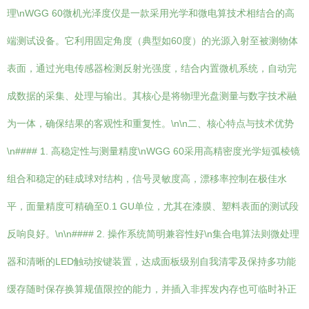
理\nWGG 60微机光泽度仪是一款采用光学和微电算技术相结合的高
端测试设备。它利用固定角度（典型如60度）的光源入射至被测物体
表面，通过光电传感器检测反射光强度，结合内置微机系统，自动完
成数据的采集、处理与输出。其核心是将物理光盘测量与数字技术融
为一体，确保结果的客观性和重复性。\n\n二、核心特点与技术优势
\n#### 1. 高稳定性与测量精度\nWGG 60采用高精密度光学短弧棱镜
组合和稳定的硅成球对结构，信号灵敏度高，漂移率控制在极佳水
平，面量精度可精确至0.1 GU单位，尤其在漆膜、塑料表面的测试段
反响良好。\n\n#### 2. 操作系统简明兼容性好\n集合电算法则微处理
器和清晰的LED触动按键装置，达成面板级别自我清零及保持多功能
缓存随时保存换算规值限控的能力，并插入非挥发内存也可临时补正